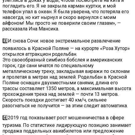
улеглись в доках у воды, чтобы посмотреть на кита и
погладить его. Я не закрыла карман куртки, и мой
телефон упал в океан. Я была уверена, что потеряла его
навсегда, но кит нырнул и скоро вернулся с моим
айфоном! Мы просто не поверили своим глазам», —
рассказала Ина Мансика.
⠀
3️⃣И снова Сочи: новое экстремальное развлечение
появилось в Красной Поляне — на курорте «Роза Хутор»
открылся аттракцион родельбан.
Это своеобразный симбиоз бобслея и американских
горок, где сани мчатся по специальному
металлическому треку, закладывая виражи по склонам
и пролетая в метрах над землей. Родельбан в Красной
Поляне оснащен двухместными санями, длина его
трассы составляет 1350 метров, а максимальная высота
прохождения трека над землей — почти 13 метров.
Скорость поездки достигает 40 км/ч, сильнее
разогнаться не получится — за этим следит автоматика.
⠀
4️⃣2019 год показывает рост мошенничества в сфере
туризма. По статистике лидирующую позицию занимает
продажа поддельных авиабилетов или предложение